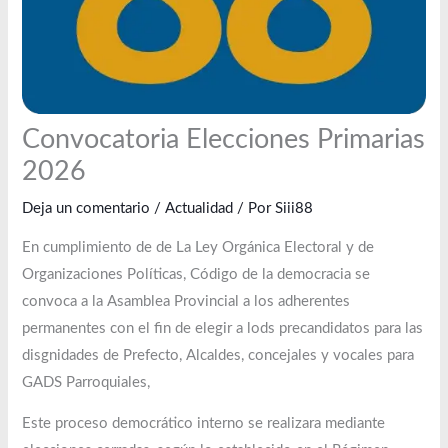
Convocatoria Elecciones Primarias
2026
Deja un comentario
/
Actualidad
/ Por
Siii88
En cumplimiento de de La Ley Orgánica Electoral y de
Organizaciones Políticas, Código de la democracia se
convoca a la Asamblea Provincial a los adherentes
permanentes con el fin de elegir a lods precandidatos para las
disgnidades de Prefecto, Alcaldes, concejales y vocales para
GADS Parroquiales,
Este proceso democrático interno se realizara mediante