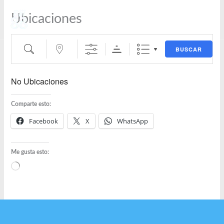
Buscar
cerca...
Ir
Ubicaciones
al
contenido
BUSCAR
No Ubicaciones
Comparte esto:
Facebook
X
WhatsApp
Me gusta esto:
Cargando...